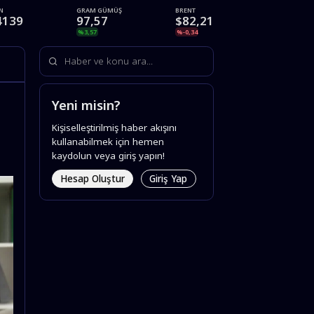
İN
GRAM GÜMÜŞ
BRENT
4139
97,57
$82,21
%3,57
%-0,34
Yeni misin?
Kişiselleştirilmiş haber akışını
kullanabilmek için hemen
kaydolun veya giriş yapın!
Hesap Oluştur
Giriş Yap