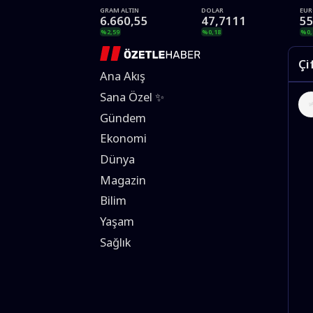
GRAM ALTIN
DOLAR
EU
6.660,55
47,7111
55
%2,59
%0,18
%0,
Çi
Ana Akış
Sana Özel ✨
Gündem
Ekonomi
Dünya
Magazin
Bilim
Yaşam
Sağlık