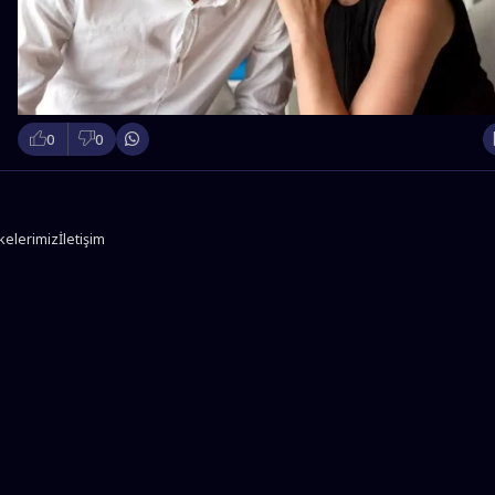
0
0
lkelerimiz
İletişim