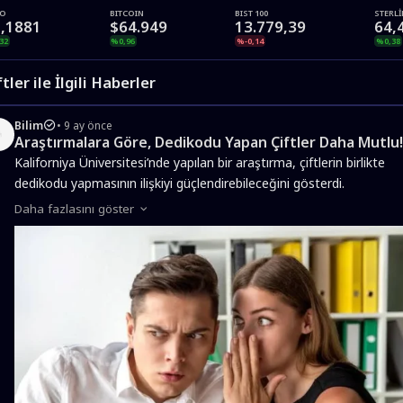
RO
BITCOIN
BIST 100
STERL
,1881
$64.949
13.779,39
64,
32
%0,96
%-0,14
%0,38
ftler ile İlgili Haberler
Bilim
9 ay önce
Araştırmalara Göre, Dedikodu Yapan Çiftler Daha Mutlu!
Kaliforniya Üniversitesi’nde yapılan bir araştırma, çiftlerin birlikte
dedikodu yapmasının ilişkiyi güçlendirebileceğini gösterdi.
Daha fazlasını göster